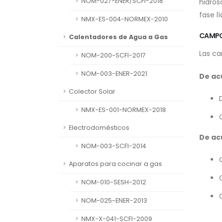
NOM-027-ENER/SCFI-2018
hidros
fase l
NMX-ES-004-NORMEX-2010
CAMPO
Calentadores de Agua a Gas
Las ca
NOM-200-SCFI-2017
NOM-003-ENER-2021
De ac
Colector Solar
NMX-ES-001-NORMEX-2018
Electrodomésticos
De ac
NOM-003-SCFI-2014
Aparatos para cocinar a gas
NOM-010-SESH-2012
NOM-025-ENER-2013
NMX-X-041-SCFI-2009