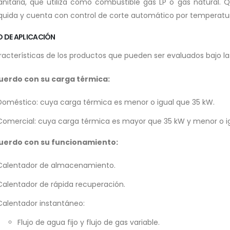
anitaria, que utiliza como combustible gas LP o gas natural
íquida y cuenta con control de corte automático por temperatura
 DE APLICACIÓN
racterísticas de los productos que pueden ser evaluados bajo la
uerdo con su carga térmica:
Doméstico: cuya carga térmica es menor o igual que 35 kW.
Comercial: cuya carga térmica es mayor que 35 kW y menor o ig
uerdo con su funcionamiento:
Calentador de almacenamiento.
Calentador de rápida recuperación.
Calentador instantáneo:
Flujo de agua fijo y flujo de gas variable.