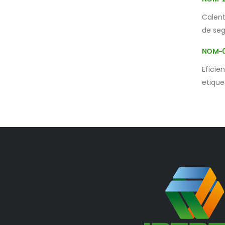
Calent
de seg
NOM-0
Efici
etique