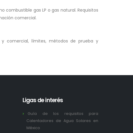
 combustible gas LP o gas natural. Requisitos
mación comercial.
 y comercial, límites, métodos de prueba y
Ligas de interés
Guía de los requisitos para
Calentadores de Agua Solares en
México